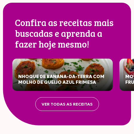
Confira as receitas mais
buscadas e aprenda a
fazer hoje mesmo!
NHOQUE DE BANANA-DA-TERRA COM
MOU
MOLHO DE QUEIJO AZUL FRIMESA
FR
VER TODAS AS RECEITAS
INFORMAÇÃO NUTRICIONAL
Porção: 40g