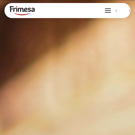
Edição 127 no ar!
Copiar link
Compartilhar
no Whatsapp