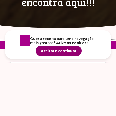
encontra aqui!!!
Inovar para nutrir
Como a Frimesa transforma tendências de
mercado em comida de verdade.
Quer a receita para uma navegação
mais gostosa?
Ative os cookies!
Prato principal
Sobremesas
Lan
Aceitar e continuar
Encontrar
Para a família toda
Ver todas