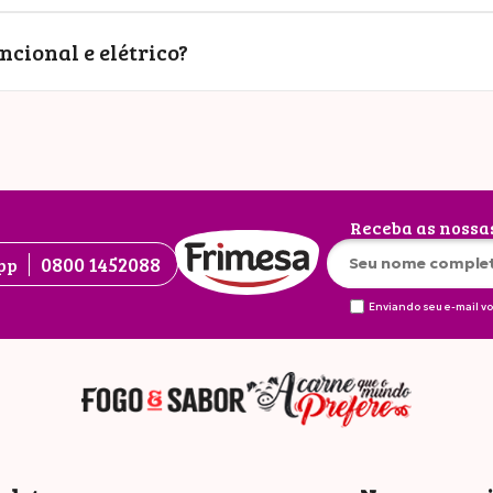
ncional e elétrico?
Receba as nossa
0800 1452088
pp
Enviando seu e-mail v