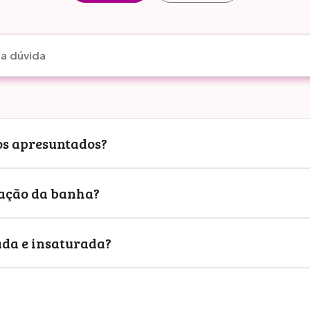
 os apresuntados?
cação da banha?
ada e insaturada?