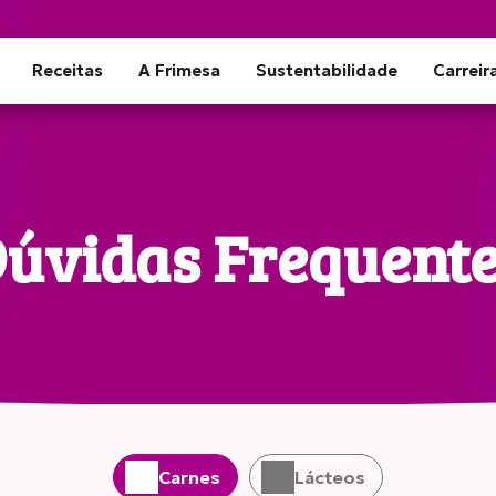
Receitas
A Frimesa
Sustentabilidade
Carreir
úvidas Frequent
Carnes
Lácteos