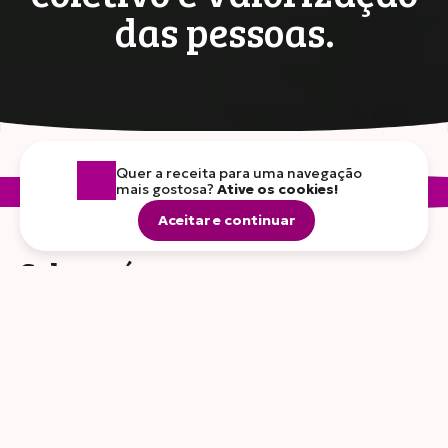
das pessoas.
Quer a receita para uma navegação
mais gostosa?
Ative os cookies!
Sobre nós
Nossa atuação
Nossa lideranç
Aceitar e continuar
Sobre nós
Somos uma cooperativa feita de gente de verdade.
Acreditamos que o alimento é o elo que une as pessoas, e
por isso trabalhamos lado a lado com produtores,
colaboradores e varejo para entregar qualidade e
confiança. Nossa força vem da união de cinco grandes
cooperativas, transformando o trabalho coletivo em