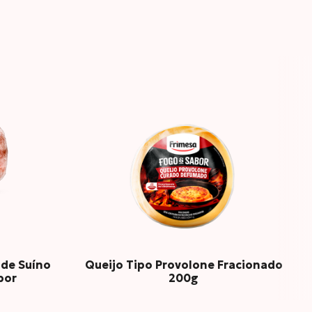
7g
0
1g
14
8g
15
de Suíno
Queijo Tipo Provolone Fracionado
bor
200g