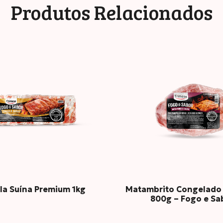
idratos
1.4
0.
Produtos Relacionados
ínas
14
7.
ras
20
9.
la Suína Premium 1kg
Matambrito Congelado 
800g – Fogo e Sa