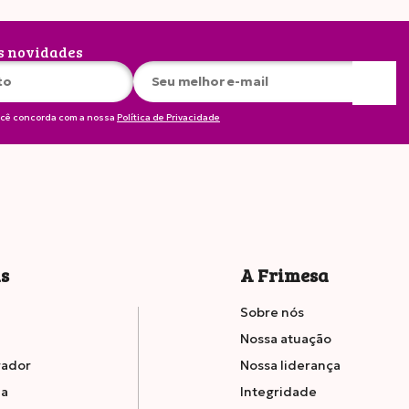
s novidades
ocê concorda com a nossa
Política de Privacidade
7g
14
is
A Frimesa
Sobre nós
Nossa atuação
rador
Nossa liderança
ia
Integridade