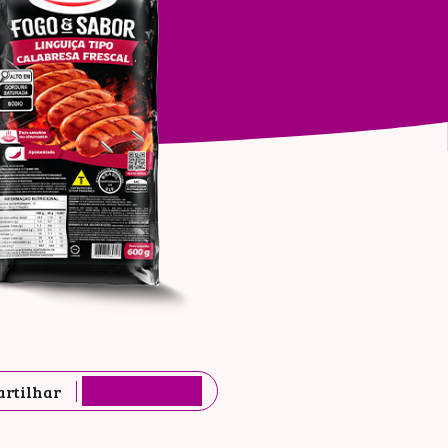
ÃO
AL
rtilhar