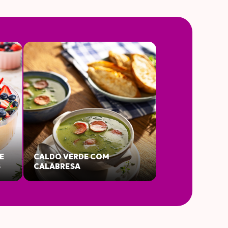
G
%VD*
9g
6
E
CALDO VERDE COM
S
CALABRESA