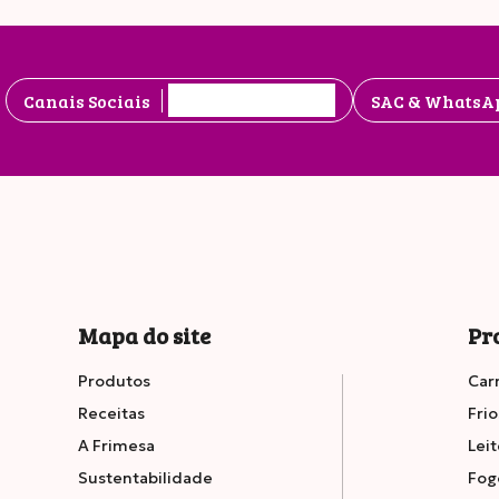
Totais
Canais Sociais
SAC & WhatsA
Gordu
Satur
Mapa do site
Pr
Produtos
Car
Receitas
Frio
A Frimesa
Leit
Sustentabilidade
Fog