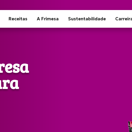
Receitas
A Frimesa
Sustentabilidade
Carreir
resa
ara