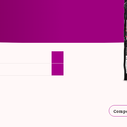
INFORMAÇ
NUTRICION
o: 50g
Compa