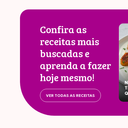
Confira as
receitas mais
Valor
buscadas e
aprenda a fazer
hoje mesmo!
N
Energ
T
Q
VER TODAS AS RECEITAS