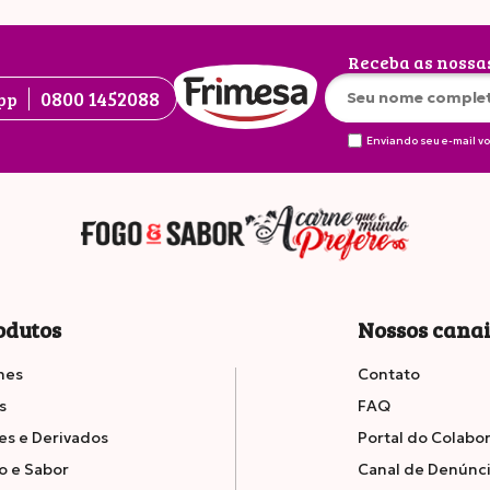
Receba as nossa
0800 1452088
pp
Enviando seu e-mail v
ras
6.7
2.
adas
odutos
Nossos cana
nes
Contato
s
FAQ
es e Derivados
Portal do Colabo
o e Sabor
Canal de Denúnc