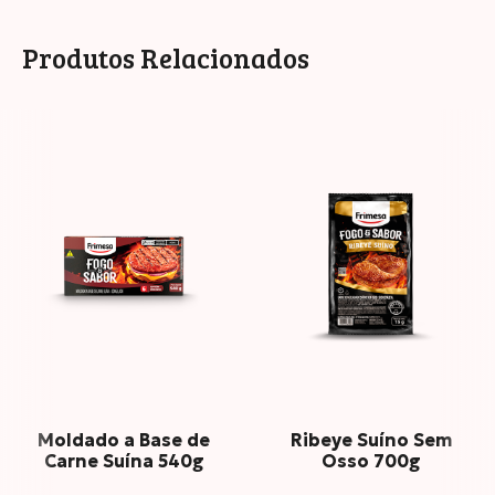
INFORMAÇÃO NUTRICIONAL
Produtos Relacionados
Porção: Porção
*Percentual de valores diários fornecidos pela porção
Moldado a Base de
Ribeye Suíno Sem
Carne Suína 540g
Osso 700g