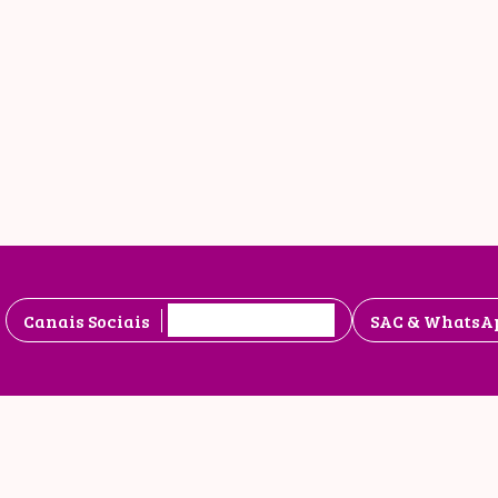
Edição 127 no ar!
Canais Sociais
SAC & WhatsA