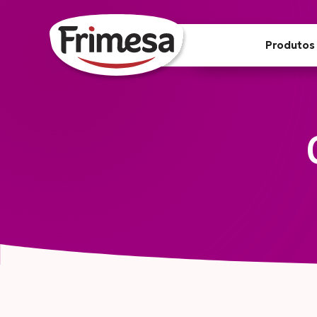
Produtos
Inovar para nutrir
Como a Frimesa transforma
tendências de mercado em comida de
verdade.