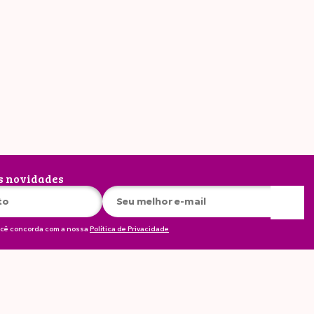
imesa lança linha 5
ros
s novidades
ocê concorda com a nossa
Política de Privacidade