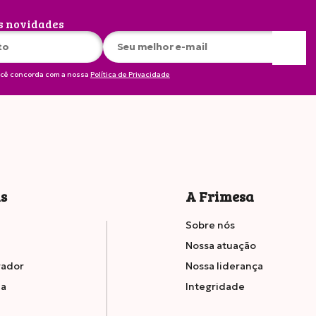
s novidades
ocê concorda com a nossa
Política de Privacidade
is
A Frimesa
Sobre nós
Nossa atuação
rador
Nossa liderança
ia
Integridade