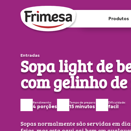
Produtos
Entradas
Sopa light de b
com gelinho de
Rendimento:
Tempo de preparo:
Dificuldade:
4 porções
15 minutos
facil
Sopas normalmente são servidas em dia
frios, mas esta aqui cai bem em qualque