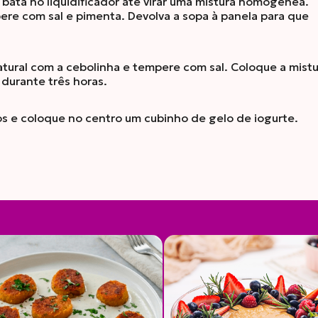
bata no liquidificador até virar uma mistura homogênea.
pere com sal e pimenta. Devolva a sopa à panela para que
atural com a cebolinha e tempere com sal. Coloque a mist
 durante três horas.
os e coloque no centro um cubinho de gelo de iogurte.