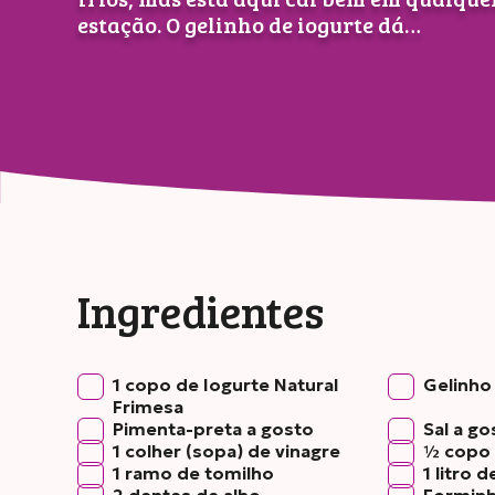
estação. O gelinho de iogurte dá…
Ingredientes
1 copo de Iogurte Natural
Gelinho 
Frimesa
Pimenta-preta a gosto
Sal a go
1 colher (sopa) de vinagre
½ copo 
1 ramo de tomilho
1 litro 