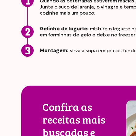
Quando as beterrabas estiverem macias, 
Junte o suco de laranja, o vinagre e tem
cozinhe mais um pouco.
Gelinho de Iogurte:
misture o iogurte n
em forminhas de gelo e deixe no freezer
Montagem:
sirva a sopa em pratos fund
Confira as
receitas mais
buscadas e