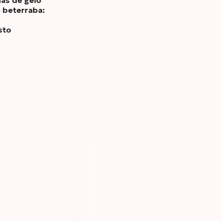
as de gelo
 beterraba:
sto