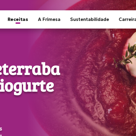
Receitas
A Frimesa
Sustentabilidade
Carreir
eterraba
 iogurte
s
r