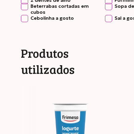
2 dentes de alho
Forminh
Beterrabas cortadas em
Sopa de
cubos
Cebolinha a gosto
Sal a go
Produtos
utilizados