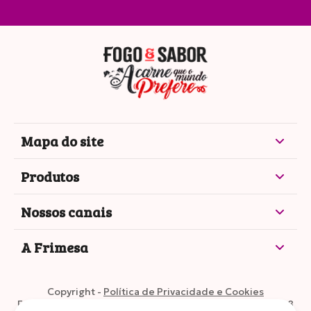
Mapa do site
Produtos
Nossos canais
A Frimesa
Inovar para nutrir
Copyright -
Política de Privacidade e Cookies
Como a Frimesa transforma tendências de
Frimesa Cooperativa Central •
CNPJ: 77.595.395/0002-28