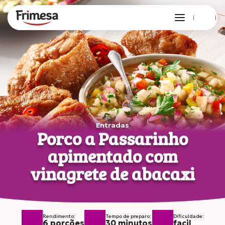
Edição 127 no ar!
Copiar link
Compartilhar
no Whatsapp
Entradas
Porco a Passarinho
apimentado com
vinagrete de abacaxi
Rendimento:
Tempo de preparo:
Dificuldade:
6 porções
30 minutos
facil