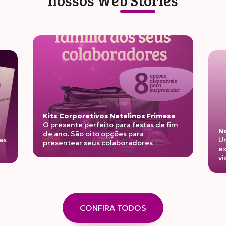
nossos
Web Stories
Kits Corporativos Natalinos Frimesa
O presente perfeito para festas de fim
No
de ano. São oito opções para
as
Un
presentear seus colaboradores
ex
vi
CONFIRA TODOS