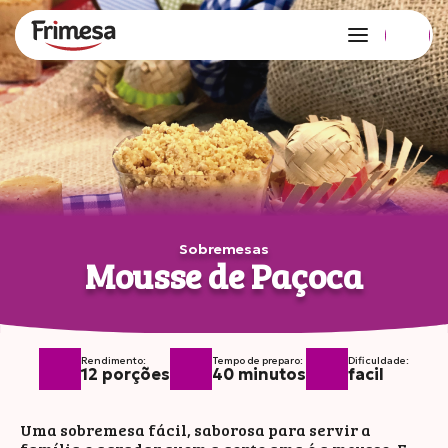
Edição 127 no ar!
Copiar link
Compartilhar
no Whatsapp
Sobremesas
Mousse de Paçoca
Rendimento:
Tempo de preparo:
Dificuldade:
12 porções
40 minutos
facil
Uma sobremesa fácil, saborosa para servir a