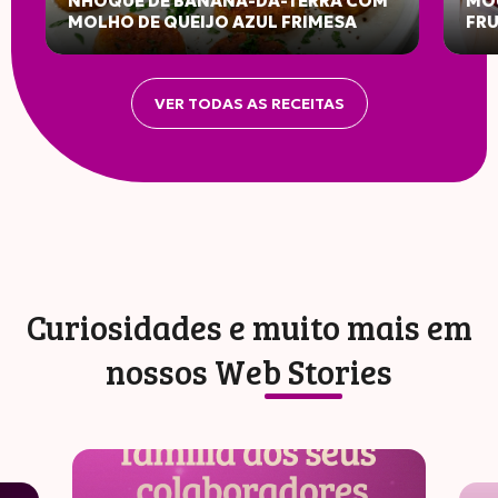
NHOQUE DE BANANA-DA-TERRA COM
MOU
MOLHO DE QUEIJO AZUL FRIMESA
FR
VER TODAS AS RECEITAS
Curiosidades e muito mais em
nossos
Web Stories