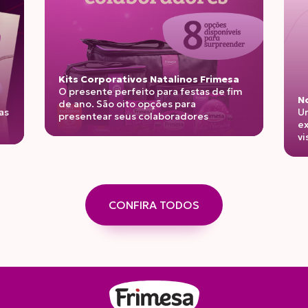
Kits Corporativos Natalinos Frimesa
O presente perfeito para festas de fim
No
de ano. São oito opções para
as
Un
presentear seus colaboradores
ex
vi
CONFIRA TODOS