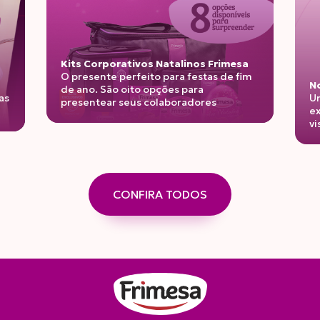
Frimesa
s de fim
Nova linha de iogurtes
Unindo benefícios funcionais,
s
experiência indulgente e o novo padrão
visual da Frimesa!
CONFIRA TODOS