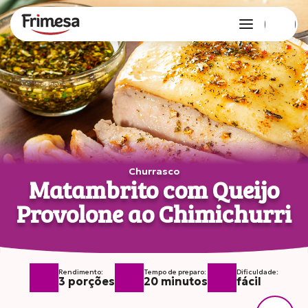
Edição 127 no ar!
Copiar link
Compartilhar
no Whatsapp
Churrasco
Matambrito com Queijo
Provolone ao Chimichurri
Rendimento:
Tempo de preparo:
Dificuldade:
3 porções
20 minutos
fácil