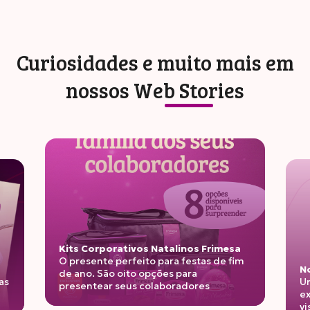
Curiosidades e muito mais em
nossos
Web Stories
Kits Corporativos Natalinos Frimesa
O presente perfeito para festas de fim
No
de ano. São oito opções para
as
Un
presentear seus colaboradores
ex
vi