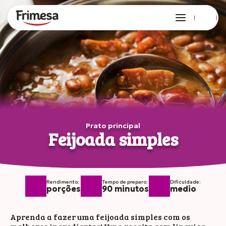
Edição 127 no ar!
Copiar link
Compartilhar
no Whatsapp
Prato principal
Feijoada simples
Rendimento:
Tempo de preparo:
Dificuldade:
porções
90 minutos
medio
Aprenda a fazer uma feijoada simples com os