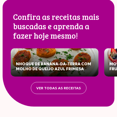
Confira as receitas mais
buscadas e aprenda a
fazer hoje mesmo!
NHOQUE DE BANANA-DA-TERRA COM
MOU
MOLHO DE QUEIJO AZUL FRIMESA
FR
VER TODAS AS RECEITAS