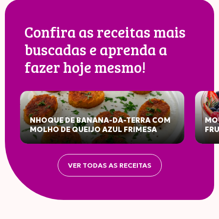
Confira as receitas mais
buscadas e aprenda a
fazer hoje mesmo!
NHOQUE DE BANANA-DA-TERRA COM
MOU
MOLHO DE QUEIJO AZUL FRIMESA
FR
VER TODAS AS RECEITAS