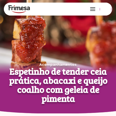
Edição 127 no ar!
Copiar link
Compartilhar
no Whatsapp
Acompanhamentos
Espetinho de tender ceia
prática, abacaxi e queijo
coalho com geleia de
pimenta