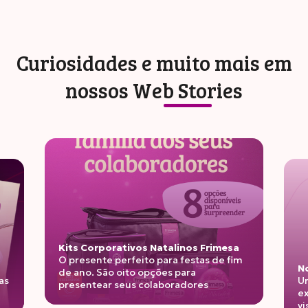
Curiosidades e muito mais em
nossos
Web Stories
os Frimesa
stas de fim
Nova linha de iogurtes
a
Unindo benefícios funcionais,
ores
experiência indulgente e o novo padrão
visual da Frimesa!