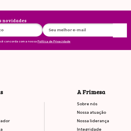
s novidades
ocê concorda com a nossa
Política de Privacidade
is
A Frimesa
Sobre nós
Nossa atuação
rador
Nossa liderança
ia
Integridade