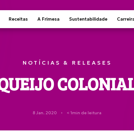
Receitas
A Frimesa
Sustentabilidade
Carreir
NOTÍCIAS & RELEASES
QUEIJO COLONIA
8 Jan. 2020
< 1
min de leitura
●