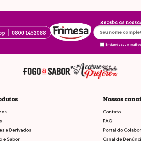
Receba as nossa
0800 1452088
pp
Enviando seu e-mail v
odutos
Nossos cana
nes
Contato
s
FAQ
es e Derivados
Portal do Colabo
o e Sabor
Canal de Denúnc