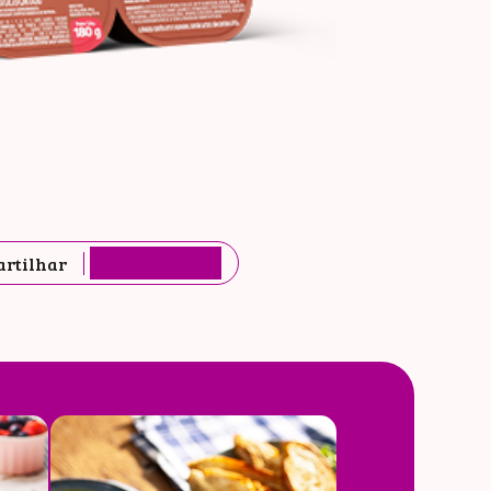
O
L
rtilhar
G
%VD*