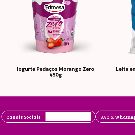
Proteí
Gordu
Iogurte Pedaços Morango Zero
Leite e
450g
Totais
Canais Sociais
SAC & WhatsA