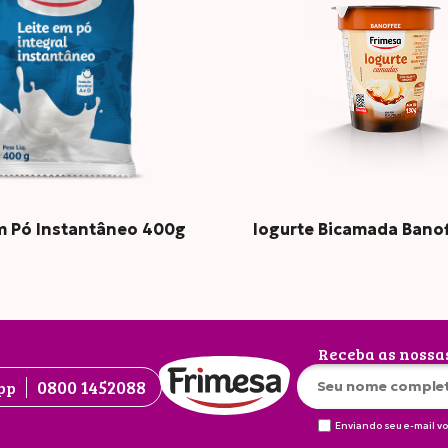
nas
2.9
2.6
ras
m Pó Instantâneo 400g
Iogurte Bicamada Bano
4.8
4.3
Receba as nossa
0800 1452088
pp
Enviando seu e-mail v