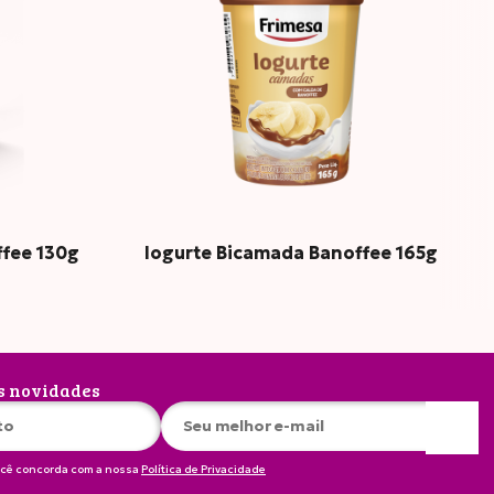
g
5
ffee 130g
Iogurte Bicamada Banoffee 165g
g
7
s novidades
ocê concorda com a nossa
Política de Privacidade