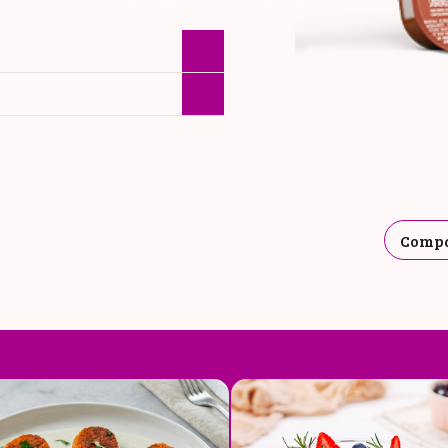
INFORMAÇÃ
NUTRICIONA
Compa
: 90g
100G
90