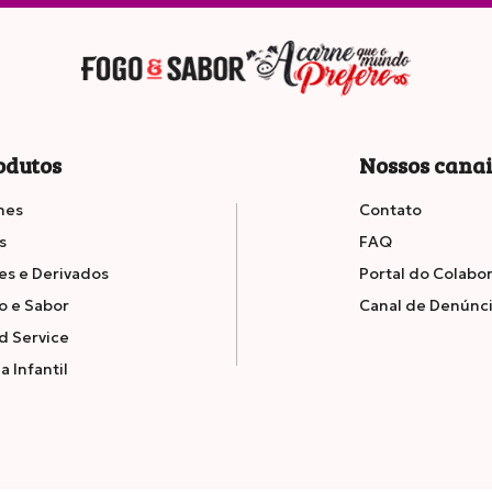
ras
3.4
3.1
odutos
Nossos cana
das
nes
Contato
s
FAQ
es e Derivados
Portal do Colabo
o e Sabor
Canal de Denúnc
d Service
a Infantil
.6
0.5