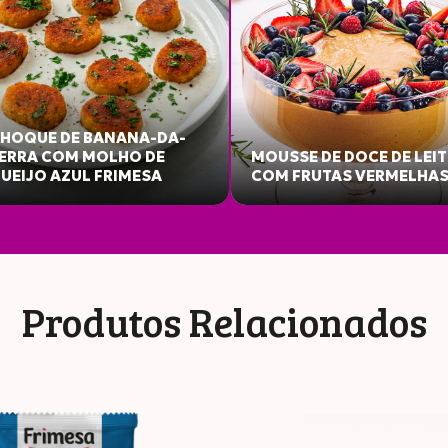
HOQUE DE BANANA-DA-
155
140
ERRA COM MOLHO DE
MOUSSE DE DOCE DE LEIT
UEIJO AZUL FRIMESA
COM FRUTAS VERMELHA
tico
Produtos Relacionados
dratos
25
23g