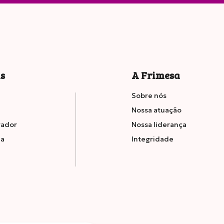
g
16
is
A Frimesa
Sobre nós
Nossa atuação
rador
Nossa liderança
ia
Integridade
g
2