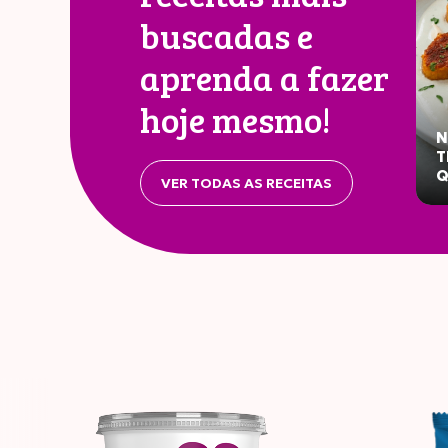
buscadas e
aprenda a fazer
Valor
hoje mesmo!
N
T
Q
VER TODAS AS RECEITAS
Energé
Carboi