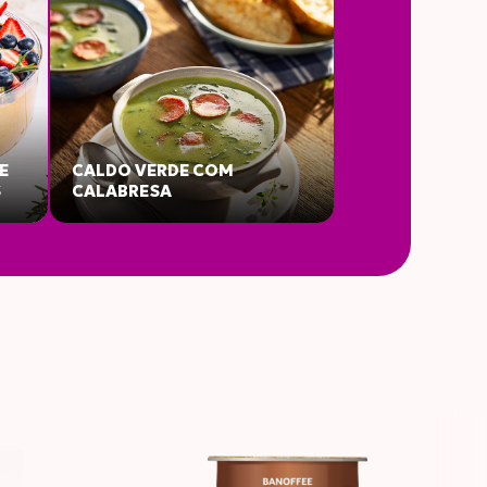
g
7
E
CALDO VERDE COM
S
CALABRESA
8