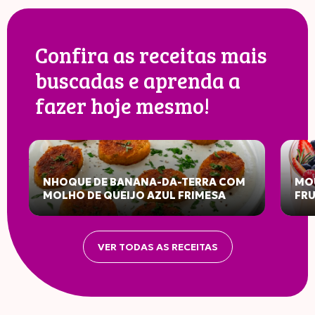
Confira as receitas mais
buscadas e aprenda a
fazer hoje mesmo!
NHOQUE DE BANANA-DA-TERRA COM
MOU
MOLHO DE QUEIJO AZUL FRIMESA
FR
INFORMAÇÃO NUTRICIONAL
VER TODAS AS RECEITAS
Porção: 30g
100G
30G
%VD*
Valor Energético
359
108
5