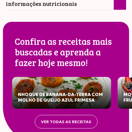
informações nutricionais
Confira as receitas mais
buscadas e aprenda a
fazer hoje mesmo!
NHOQUE DE BANANA-DA-TERRA COM
MOU
MOLHO DE QUEIJO AZUL FRIMESA
FR
INFORMAÇÃO NUTRICIONAL
VER TODAS AS RECEITAS
Porção: 30g