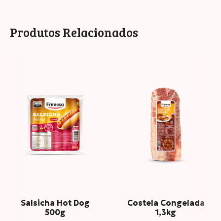
INFORMAÇÃO NUTRICIONAL
Produtos Relacionados
Porção: Porção
*Percentual de valores diários fornecidos pela porção
Salsicha Hot Dog
Costela Congelada
500g
1,3kg