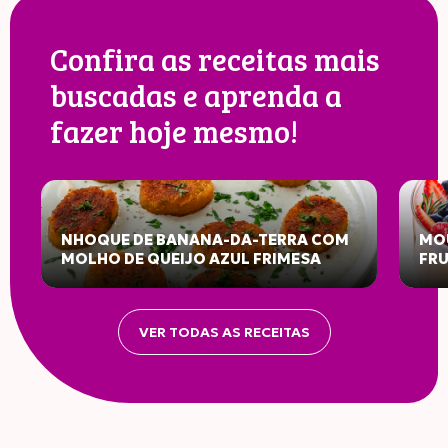
Confira as receitas mais
buscadas e aprenda a
fazer hoje mesmo!
NHOQUE DE BANANA-DA-TERRA COM
MOU
MOLHO DE QUEIJO AZUL FRIMESA
FR
VER TODAS AS RECEITAS
INFORMAÇÃO NUTRICIONAL
Porção: Porção
100G
PORÇÃO
%VD*