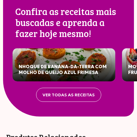
Confira as receitas mais
buscadas e aprenda a
fazer hoje mesmo!
NHOQUE DE BANANA-DA-TERRA COM
MOU
MOLHO DE QUEIJO AZUL FRIMESA
FR
VER TODAS AS RECEITAS
INFORMAÇÃO NUTRICIONAL
Porção: 50g
100G
50G
%VD*