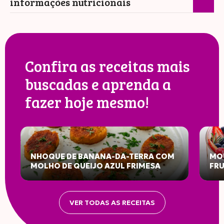
informações nutricionais
Confira as receitas mais
buscadas e aprenda a
fazer hoje mesmo!
NHOQUE DE BANANA-DA-TERRA COM
MOU
MOLHO DE QUEIJO AZUL FRIMESA
FR
VER TODAS AS RECEITAS
INFORMAÇÃO NUTRICIONAL