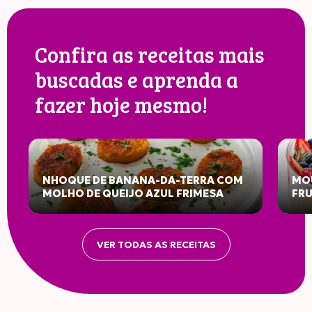
Confira as receitas mais
buscadas e aprenda a
fazer hoje mesmo!
NHOQUE DE BANANA-DA-TERRA COM
MOU
MOLHO DE QUEIJO AZUL FRIMESA
FR
VER TODAS AS RECEITAS
INFORMAÇÃO NUTRICIONAL
Porção: 80g