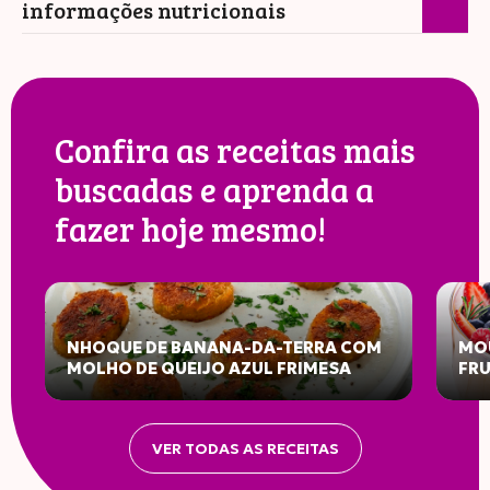
informações nutricionais
Confira as receitas mais
buscadas e aprenda a
fazer hoje mesmo!
NHOQUE DE BANANA-DA-TERRA COM
MOU
MOLHO DE QUEIJO AZUL FRIMESA
FR
INFORMAÇÃO NUTRICIONAL
VER TODAS AS RECEITAS
Porção: 100g