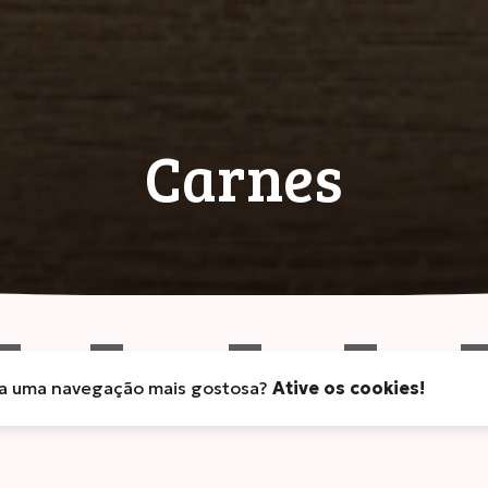
Carnes
ra uma navegação mais gostosa?
IOS
LEITES E DERIVADOS
FOGO E SABOR
Ative os cookies!
FOOD SERVICE
LINHA IN