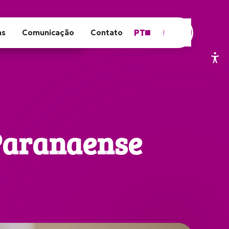
PT
as
Comunicação
Contato
Paranaense