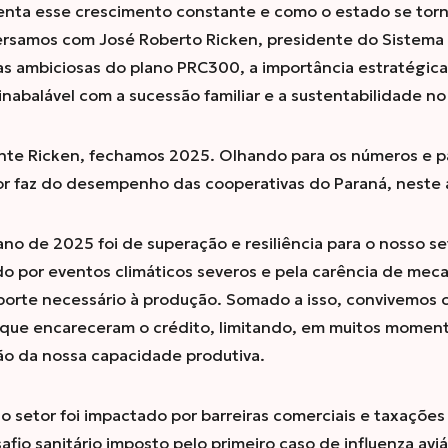
enta esse crescimento constante e como o estado se torn
versamos com José Roberto Ricken, presidente do Sistema 
as ambiciosas do plano PRC300, a importância estratégica
nabalável com a sucessão familiar e a sustentabilidade n
nte Ricken, fechamos 2025. Olhando para os números e pa
or faz do desempenho das cooperativas do Paraná, neste
no de 2025 foi de superação e resiliência para o nosso s
o por eventos climáticos severos e pela carência de mec
porte necessário à produção. Somado a isso, convivemos 
s que encareceram o crédito, limitando, em muitos moment
ão da nossa capacidade produtiva.
 o setor foi impactado por barreiras comerciais e taxaçõ
fio sanitário imposto pelo primeiro caso de influenza aviá