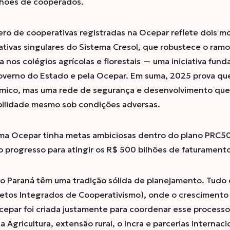
hões de cooperados.
ro de cooperativas registradas na Ocepar reflete dois m
tivas singulares do Sistema Cresol, que robustece o ramo c
a nos colégios agrícolas e florestais — uma iniciativa fu
overno do Estado e pela Ocepar. Em suma, 2025 prova qu
ico, mas uma rede de segurança e desenvolvimento que
ilidade mesmo sob condições adversas.
ma Ocepar tinha metas ambiciosas dentro do plano PRC50
o progresso para atingir os R$ 500 bilhões de faturament
no Paraná têm uma tradição sólida de planejamento. Tud
jetos Integrados de Cooperativismo), onde o crescimento 
Ocepar foi criada justamente para coordenar esse process
 Agricultura, extensão rural, o Incra e parcerias internaci