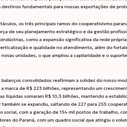
m destinos fundamentais para nossas exportações de prote
culos, os três principais ramos do cooperativismo parana
rça de seu planejamento estratégico e da gestão profiss
oindústrias, como a expansão significativa da rede própri
verticalização e qualidade no atendimento, além do forta
 novas unidades, o que ampliou a capilaridade e o suporte
balanços consolidados reafirmam a solidez do nosso mo
u a marca de R$ 223 bilhões, representando um crescime
bras líquidas somaram R$ 10,3 bilhões, mantendo a estabi
or também se expandiu, saltando de 227 para 255 cooperat
to social, com a geração de 154 mil postos de trabalho, c
res do Paraná, com um quadro social que atingiu o volu