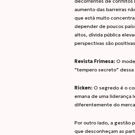
decorrentes de conflitos
aumento das barreiras não
que está muito concentra
depender de poucos paíse
altos, dívida pública elev
perspectivas são positiva
Revista Frimesa:
O model
“tempero secreto” dessa 
Ricken:
O segredo é o co
emana de uma liderança le
diferentemente do mercado
Por outro lado, a gestão 
que desconheçam as parti