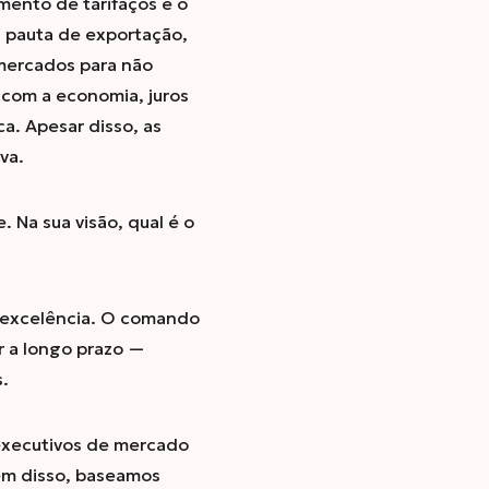
mento de tarifaços e o
a pauta de exportação,
mercados para não
com a economia, juros
ca. Apesar disso, as
va.
Na sua visão, qual é o
 excelência. O comando
r a longo prazo —
.
 executivos de mercado
ém disso, baseamos