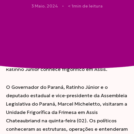
3 Maio. 2024
< 1
min de leitura
●
Compartilhar
Em agenda de inaugurações em Toledo, comitiva de
Ratinho Junior conhece frigorífico em Assis.
O Governador do Paraná, Ratinho Júnior e o
deputado estadual e vice-presidente da Assembleia
Legislativa do Paraná, Marcel Micheletto, visitaram a
Unidade Frigorífica da Frimesa em Assis
Chateaubriand na quinta-feira (02). Os políticos
conheceram as estruturas, operações e entenderam