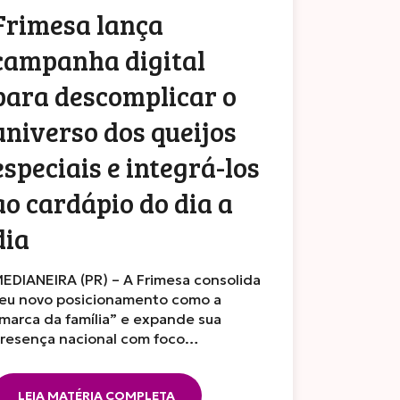
Frimesa lança
campanha digital
para descomplicar o
universo dos queijos
especiais e integrá-los
ao cardápio do dia a
dia
EDIANEIRA (PR) – A Frimesa consolida
eu novo posicionamento como a
marca da família” e expande sua
resença nacional com foco…
LEIA MATÉRIA COMPLETA