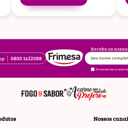
Receba as nossa
0800 1452088
pp
Enviando seu e-mail v
odutos
Nossos cana