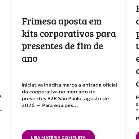
Frimesa aposta em
kits corporativos para
o
presentes de fim de
ano
Iniciativa inédita marca a entrada oficial
da cooperativa no mercado de
s,
M
presentes B2B São Paulo, agosto de
s
2026 — Para equipes…
r…
“
p
LEIA MATÉRIA COMPLETA