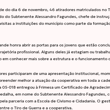
de do dia 6 de novembro, 46 atiradores matriculados no 
o do Subtenente Alessandro Fagundes, chefe de instruç
 visitas a instituições do município como parte da formaçã
rande honra abrir as portas para os jovens que estão conc
trajetória profissional. Alguns deles já estagiam ou trabal
 em conhecer mais sobre a estrutura e o funcionamento 
radores participaram de uma apresentação institucional, 
reender melhor a atuação da cooperativa em toda a cadei
ra 05-018 entregou à Frimesa um Certificado de Agradeci
dalha, em nome do Subtenente Alessandro Fagundes, c
pela parceria com a Escola de Civismo e Cidadania. O gest
entre o Tiro de Guerra e a cooperativa.