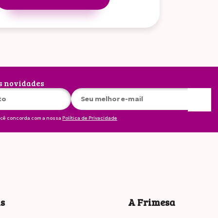
s novidades
ocê concorda com a nossa
Política de Privacidade
is
A Frimesa