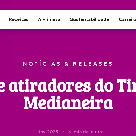
Receitas
A Frimesa
Sustentabilidade
Carreir
NOTÍCIAS & RELEASES
 atiradores do Ti
Medianeira
11 Nov. 2025
< 1
min de leitura
●