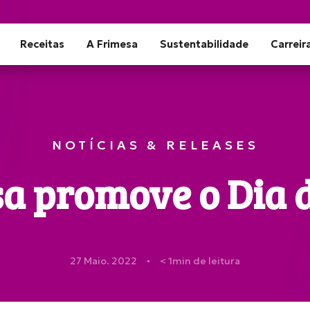
Receitas
A Frimesa
Sustentabilidade
Carreir
NOTÍCIAS & RELEASES
a promove o Dia d
27 Maio. 2022
< 1
min de leitura
●