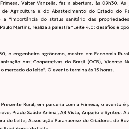
Frimesa, Valter Vanzella, faz a abertura, às 09h30. A
o de Agricultura e do Abastecimento do Estado do Pa
e a “Importância do status sanitário das propriedades
ulo Martins, realiza a palestra “Leite 4.0: desafios e op
3h30, o engenheiro agrônomo, mestre em Economia Rural
nização das Cooperativas do Brasil (OCB), Vicente No
 o mercado do leite”. O evento termina às 15 horas.
 Presente Rural, em parceria com a Frimesa, o evento é
meve, Prado Saúde Animal, AB Vista, Anpario e Syntec. A
ra do Leite, Associação Paranaense de Criadores de Bov
de Produtores de Leite.