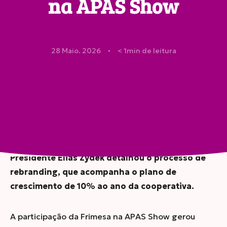
na APAS Show
28 Maio. 2026
< 1
min de leitura
●
Compartilhar
Em entrevista ao portal Giro News, Diretor-
Presidente Elias Zydek detalhou o processo de
rebranding, que acompanha o plano de
crescimento de 10% ao ano da cooperativa.
A participação da Frimesa na APAS Show gerou