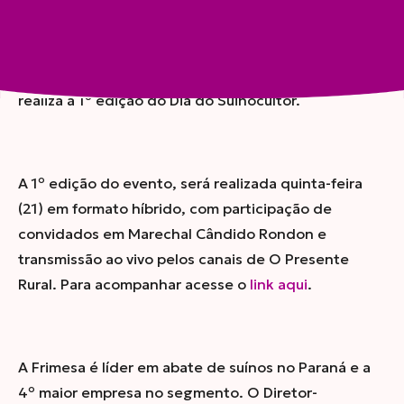
Compartilhar
Jornal O Presente Rural em parceria com a Frimesa,
realiza a 1º edição do Dia do Suinocultor.
A 1º edição do evento, será realizada quinta-feira
(21) em formato híbrido, com participação de
convidados em Marechal Cândido Rondon e
transmissão ao vivo pelos canais de O Presente
Rural.
Para acompanhar a
cesse o
link aqui
.
A Frimesa é líder em abate de suínos no Paraná e a
4º maior empresa no segmento. O Diretor-