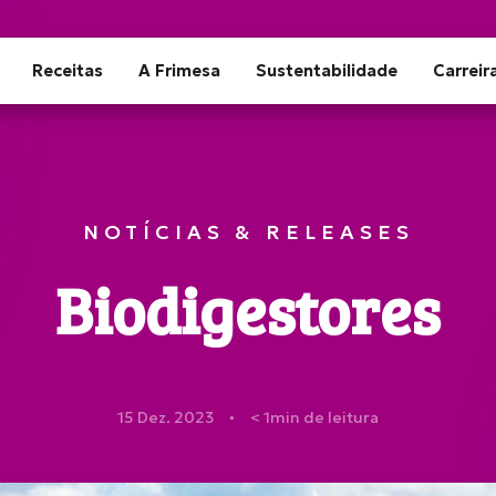
Receitas
A Frimesa
Sustentabilidade
Carreir
NOTÍCIAS & RELEASES
Biodigestores
15 Dez. 2023
< 1
min de leitura
●