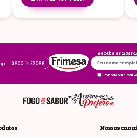
Receba as nossa
0800 1452088
pp
Enviando seu e-mail v
odutos
Nossos cana