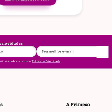
s novidades
ocê concorda com a nossa
Política de Privacidade
is
A Frimesa