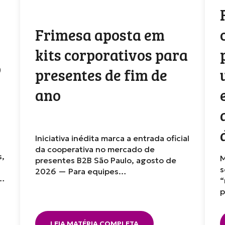
Frimesa aposta em
kits corporativos para
o
presentes de fim de
ano
Iniciativa inédita marca a entrada oficial
da cooperativa no mercado de
s,
M
presentes B2B São Paulo, agosto de
s
2026 — Para equipes…
r…
“
p
LEIA MATÉRIA COMPLETA