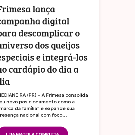
Frimesa lança
campanha digital
para descomplicar o
universo dos queijos
especiais e integrá-los
ao cardápio do dia a
dia
EDIANEIRA (PR) – A Frimesa consolida
eu novo posicionamento como a
marca da família” e expande sua
resença nacional com foco…
LEIA MATÉRIA COMPLETA