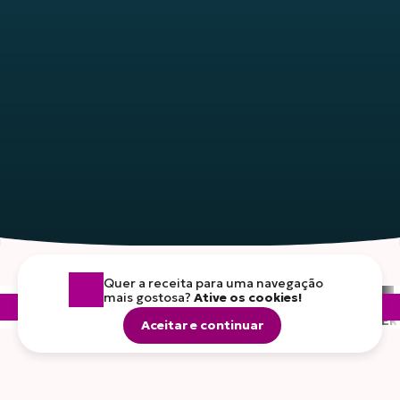
Quer a receita para uma navegação
mais gostosa?
Ative os cookies!
CARNES
FRIOS
LEITES E DERIVADOS
FOGO E SABOR
FOOD SER
Aceitar e continuar