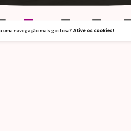
ra uma navegação mais gostosa?
IOS
LEITES E DERIVADOS
FOGO E SABOR
Ative os cookies!
FOOD SERVICE
LINHA IN
Achocolatado