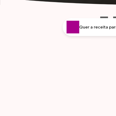
Quer a receita pa
CARNES
FR
Voltar